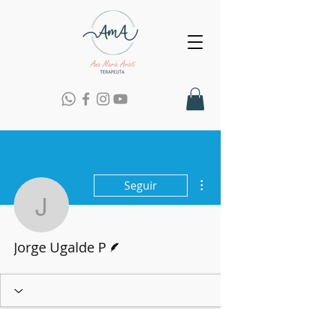
Más acciones
Seguir
Jorge Ugalde P
Escritor
Jorge Ugalde P