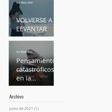
Ana Maria Arizti
VOLVERSE A
LEVANTAR
Ana Maria Arizti
Pensamientos
catastróficos
en la
Pandemia.
Archivo
junio de 2021
(1)
1 entrada