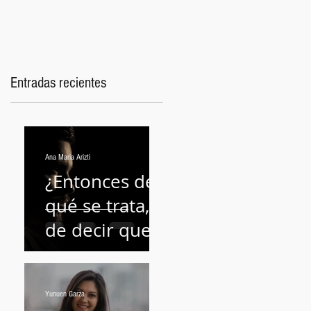
Entradas recientes
Ana Maria Arizti
¿Entonces de
qué se trata,
de decir que
todos los
hombres son
Yunuen Garza
unos