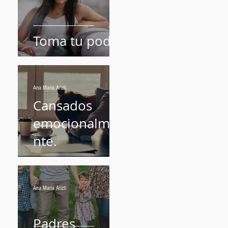
pendejos?
Toma tu poder
Ana Maria Arizti
s
Cansados
emocionalme
nte.
Ana Maria Arizti
Padres