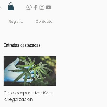
e
Registro
Contacto
Entradas destacadas
De la despenalización a
10 tips para mejorar la
la legalización.
relación con tu
adolescente.