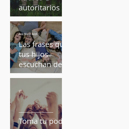
autoritarios
Ana Maria Arizti
Las frases que
tus hijos
escuchan de
ti.
gY
Toma tu poder