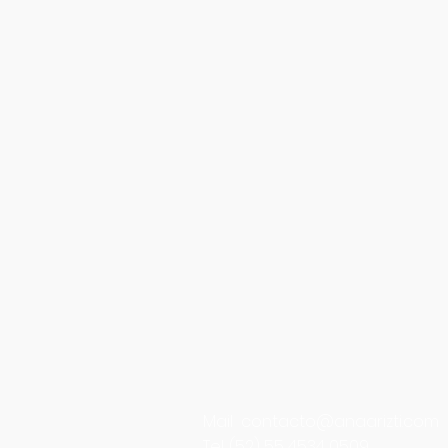
Mail
cont
acto@anaarizti.com
Tel. (52) 55 4534 0509